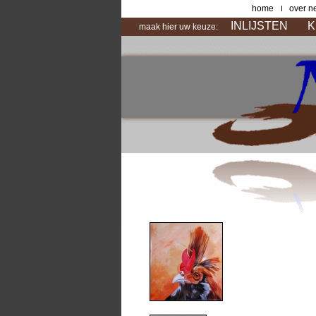
home
over n
INLIJSTEN
K
maak hier uw keuze: