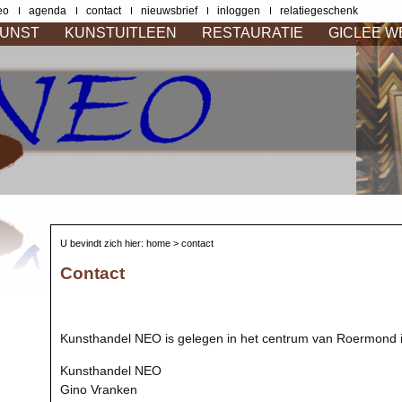
eo
agenda
contact
nieuwsbrief
inloggen
relatiegeschenk
UNST
KUNSTUITLEEN
RESTAURATIE
GICLEE 
U bevindt zich hier:
home
> contact
Contact
Kunsthandel NEO is gelegen in het centrum van Roermond i
Kunsthandel NEO
Gino Vranken